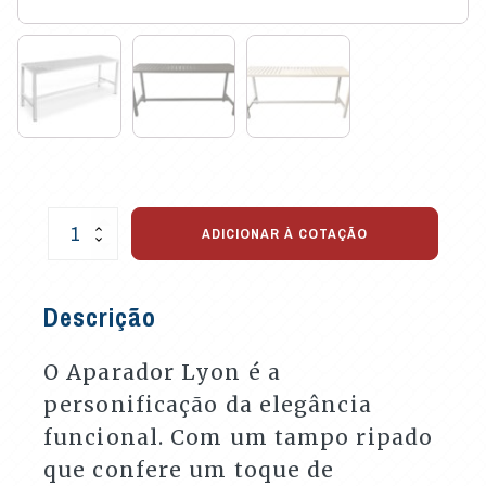
Aparador
ADICIONAR À COTAÇÃO
Lyon
para
Área
Descrição
Externa
quantidade
O Aparador Lyon é a
personificação da elegância
funcional. Com um tampo ripado
que confere um toque de