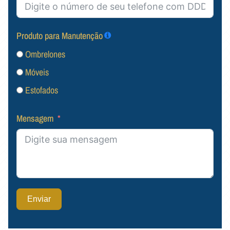
Produto para Manutenção
Ombrelones
Móveis
Estofados
Mensagem
Enviar