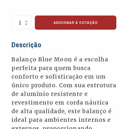
Balanço
ADICIONAR À COTAÇÃO
Blue
Moon
para
Descrição
Varandas
quantidade
Balanço Blue Moon é a escolha
perfeita para quem busca
conforto e sofisticação em um
único produto. Com sua estrutura
de alumínio resistente e
revestimento em corda náutica
de alta qualidade, este balanço é
ideal para ambientes internos e
externos, proporcionando