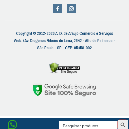
Copyright © 2012-2026 A. D. de Araujo Comércio e Serviços
Web. / Av. Diogenes Ribeiro de Lima, 2642 - Alto de Pinheiros -
São Paulo - SP - CEP: 05458-002
SEAR
Search
BUTT
for: