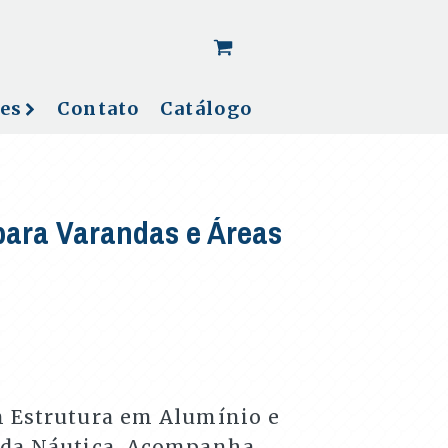
[woo_cart_but]
es
Contato
Catálogo
para Varandas e Áreas
 Estrutura em Alumínio e
rda Náutica. Acompanha