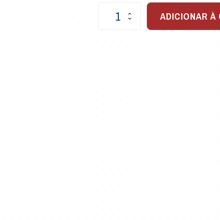
Balanço
ADICIONAR À
Folha
para
Varandas
e
Áreas
Externas
quantidade