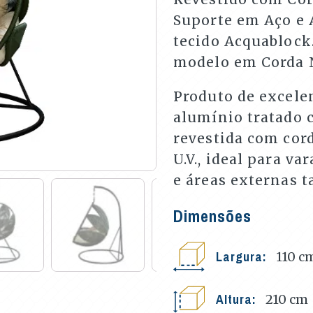
Suporte em Aço e 
tecido Acquablock
modelo em Corda 
Produto de excele
alumínio tratado c
revestida com cord
U.V., ideal para v
e áreas externas t
Dimensões
Largura:
110
c
Altura:
210
cm