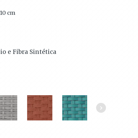
110
cm
o e Fibra Sintética