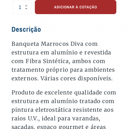
Banqueta
ADICIONAR À COTAÇÃO
Marrocos
Diva
para
Descrição
Varandas
e
Áreas
Banqueta Marrocos Diva com
Externas
estrutura em alumínio e revestida
quantidade
com Fibra Sintética, ambos com
tratamento próprio para ambientes
externos. Várias cores disponíveis.
Produto de excelente qualidade com
estrutura em alumínio tratado com
pintura eletrostática resistente aos
raios U.V., ideal para varandas,
sacadas, espaço gourmet e áreas