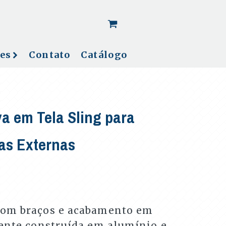
[woo_cart_but]
es
Contato
Catálogo
a em Tela Sling para
as Externas
com braços e acabamento em
mente construída em alumínio e