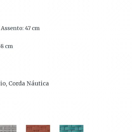
 Assento: 47
cm
68
cm
io, Corda Náutica