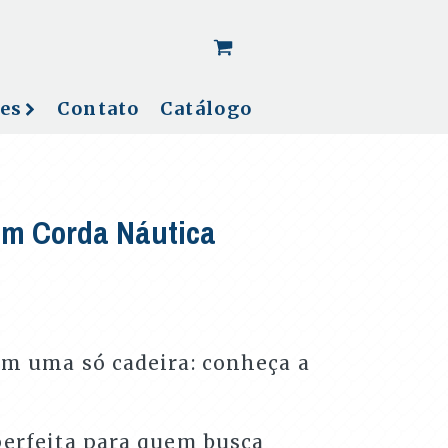
[woo_cart_but]
es
Contato
Catálogo
em Corda Náutica
em uma só cadeira: conheça a
perfeita para quem busca