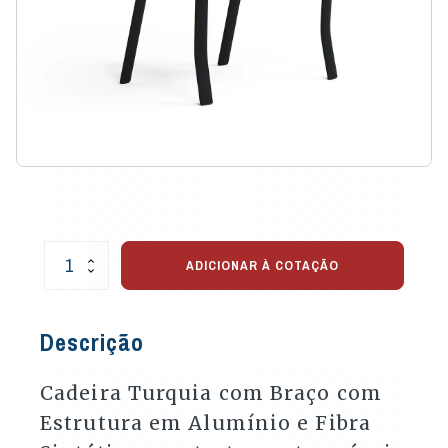
Cadeira
ADICIONAR À COTAÇÃO
Turquia
com
Braço
Descrição
para
Varanda
e
Cadeira Turquia com Braço com
Áreas
Estrutura em Alumínio e Fibra
Externas
quantidade