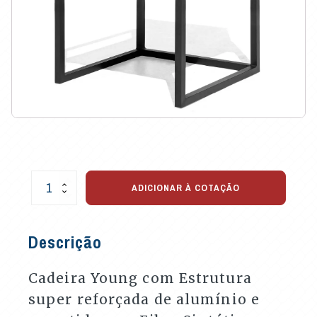
Cadeira
ADICIONAR À COTAÇÃO
Young
para
Varandas
Descrição
e
Áreas
Externas
Cadeira Young com Estrutura
quantidade
super reforçada de alumínio e