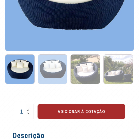
Chaise
ADICIONAR À COTAÇÃO
Casual
para
Varandas
Descrição
e