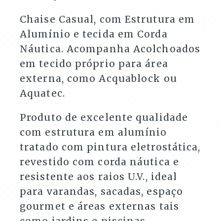
Áreas
Externas
Chaise Casual, com Estrutura em
quantidade
Alumínio e tecida em Corda
Náutica. Acompanha Acolchoados
em tecido próprio para área
externa, como Acquablock ou
Aquatec.
Produto de excelente qualidade
com estrutura em alumínio
tratado com pintura eletrostática,
revestido com corda náutica e
resistente aos raios U.V., ideal
para varandas, sacadas, espaço
gourmet e áreas externas tais
como jardins e piscinas.