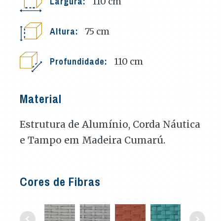
Largura:
110
cm
Altura:
75
cm
Profundidade:
110
cm
Material
Estrutura de Alumínio, Corda Náutica
e Tampo em Madeira Cumarú.
Cores de Fibras