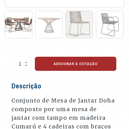
Conjunto
ADICIONAR À COTAÇÃO
de
Mesa
de
Descrição
Jantar
Doha
com
Conjunto de Mesa de Jantar Doha
4
composto por uma mesa de
Cadeiras
quantidade
jantar com tampo em madeira
Cumarú e 4 cadeiras com braços