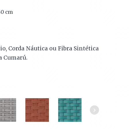
80
cm
o, Corda Náutica ou Fibra Sintética
a Cumarú.