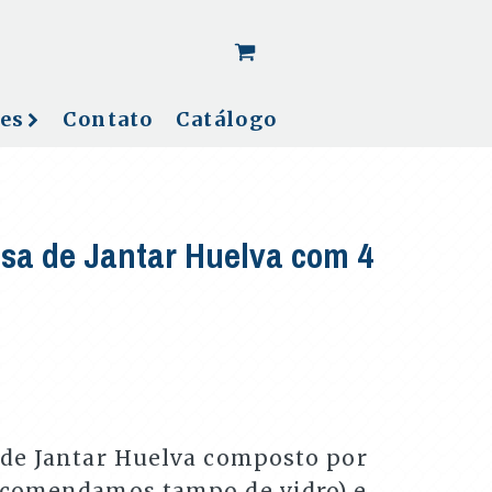
[woo_cart_but]
es
Contato
Catálogo
sa de Jantar Huelva com 4
de Jantar Huelva composto por
ecomendamos tampo de vidro) e