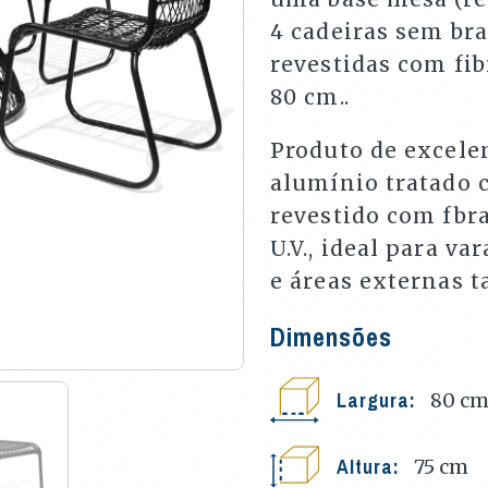
4 cadeiras sem bra
revestidas com fib
80 cm..
Produto de excele
alumínio tratado c
revestido com fbra
U.V., ideal para v
e áreas externas t
Dimensões
Largura:
80
c
Altura:
75
cm