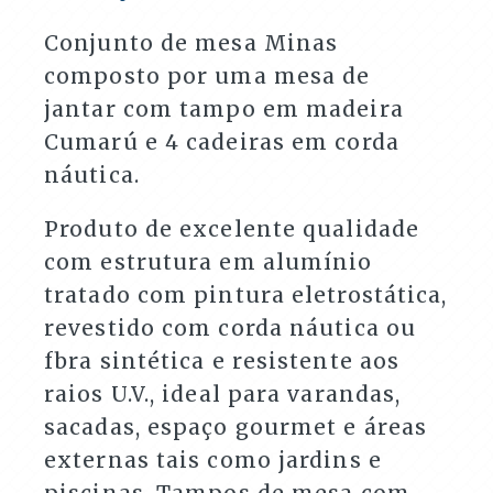
Varandas
e
Conjunto de mesa Minas
Áreas
composto por uma mesa de
Externas
quantidade
jantar com tampo em madeira
Cumarú e 4 cadeiras em corda
náutica.
Produto de excelente qualidade
com estrutura em alumínio
tratado com pintura eletrostática,
revestido com corda náutica ou
fbra sintética e resistente aos
raios U.V., ideal para varandas,
sacadas, espaço gourmet e áreas
externas tais como jardins e
piscinas. Tampos de mesa com