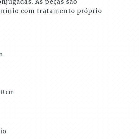
onjugadas. As peças são
umínio com tratamento próprio
m
90
cm
io