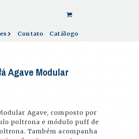
[woo_cart_but]
es
Contato
Catálogo
fá Agave Modular
Modular Agave, composto por
lo poltrona e módulo puff de
 poltrona. Também acompanha