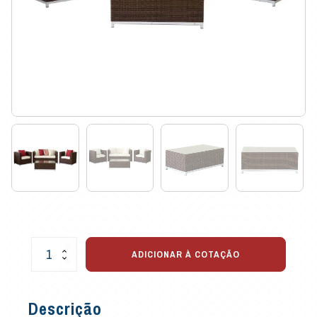
Conjunto
ADICIONAR À COTAÇÃO
de
Sofá
Berlim
Descrição
para