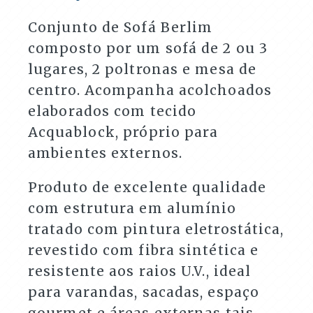
Varandas
e
Conjunto de Sofá Berlim
Áreas
composto por um sofá de 2 ou 3
Externas
quantidade
lugares, 2 poltronas e mesa de
centro. Acompanha acolchoados
elaborados com tecido
Acquablock, próprio para
ambientes externos.
Produto de excelente qualidade
com estrutura em alumínio
tratado com pintura eletrostática,
revestido com fibra sintética e
resistente aos raios U.V., ideal
para varandas, sacadas, espaço
gourmet e áreas externas tais