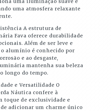
iona uma iluminação suave e
ando uma atmosfera relaxante
ente.
istência A estrutura de
ária Fava oferece durabilidade
pcionais. Além de ser leve e
, o alumínio é conhecido por
corrosão e ao desgaste,
luminária mantenha sua beleza
ao longo do tempo.
dade e Versatilidade O
da Náutica confere à
 toque de exclusividade e
m de adicionar um charme único