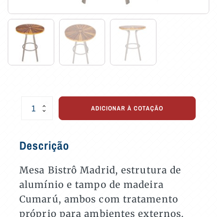
Mesa
ADICIONAR À COTAÇÃO
Bistrô
Madrid
com
Descrição
Tampo
de
Madeira
Mesa Bistrô Madrid, estrutura de
Cumarú
alumínio e tampo de madeira
quantidade
Cumarú, ambos com tratamento
próprio para ambientes externos.