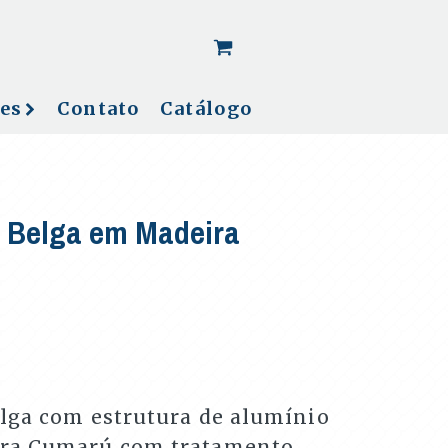
[woo_cart_but]
es
Contato
Catálogo
 Belga em Madeira
lga com estrutura de alumínio
ra Cumarú com tratamento