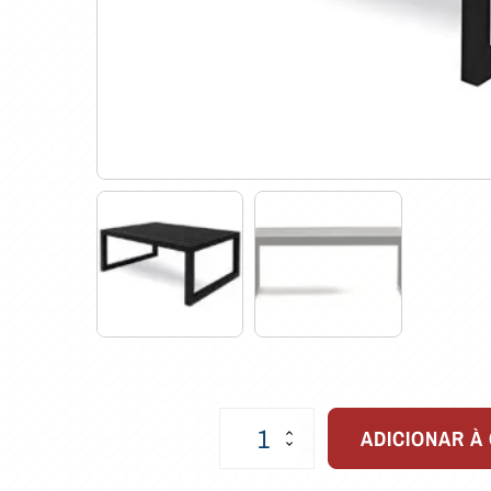
Mesa
ADICIONAR À
de
Centro