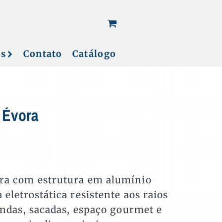
[woo_cart_but]
es
Contato
Catálogo
 Évora
ra com estrutura em alumínio
eletrostática resistente aos raios
randas, sacadas, espaço gourmet e