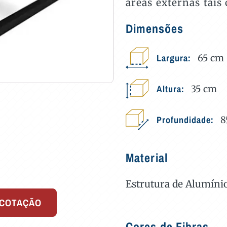
áreas externas tais
Dimensões
Largura:
65
cm
Altura:
35
cm
Profundidade:
8
Material
Estrutura de Alumíni
 COTAÇÃO
Cores de Fibras