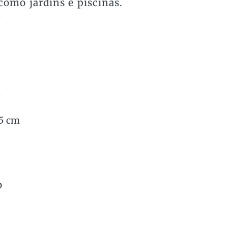
 como jardins e piscinas.
5
cm
o