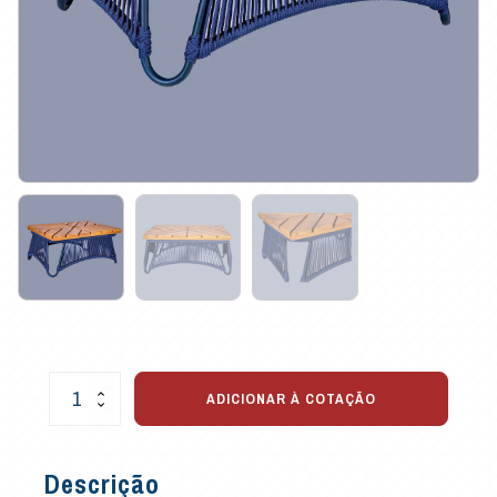
Mesa
ADICIONAR À COTAÇÃO
de
Centro
Germânia
Descrição
em