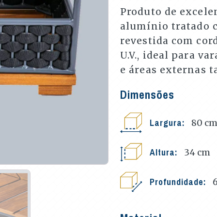
Produto de excele
alumínio tratado c
revestida com cord
U.V., ideal para v
e áreas externas t
Dimensões
Largura:
80
c
Altura:
34
cm
Profundidade: