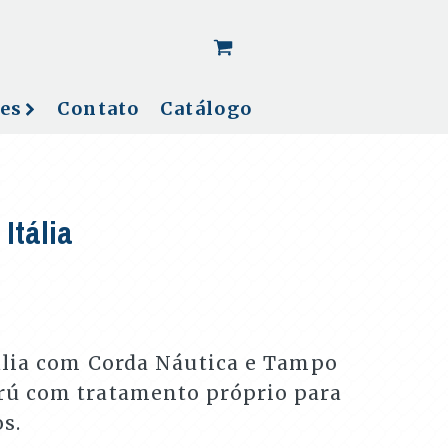
[woo_cart_but]
es
Contato
Catálogo
Itália
ália com Corda Náutica e Tampo
ú com tratamento próprio para
s.