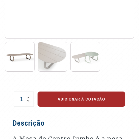
Mesa
ADICIONAR À COTAÇÃO
de
Centro
Jumbo
Descrição
para
Área
Externa
A Mesa de Centro Jumbo é a peça