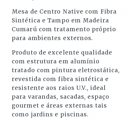
Varandas
e
Mesa de Centro Native com Fibra
Áreas
Sintética e Tampo em Madeira
Externas
quantidade
Cumarú com tratamento próprio
para ambientes externos.
Produto de excelente qualidade
com estrutura em alumínio
tratado com pintura eletrostática,
revestida com fibra sintética e
resistente aos raios U.V., ideal
para varandas, sacadas, espaço
gourmet e áreas externas tais
como jardins e piscinas.