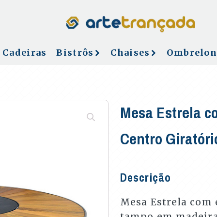
Cadeiras
Bistrôs
Chaises
Ombrelon
Mesa Estrela c
Centro Giratóri
Descrição
Mesa Estrela com 
tampo em madeira