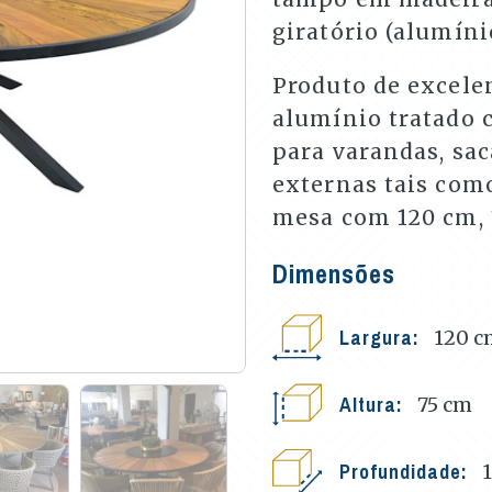
giratório (alumínio
Produto de excele
alumínio tratado c
para varandas, sa
externas tais como
mesa com 120 cm, 
Dimensões
Largura:
120
c
Altura:
75
cm
Profundidade: