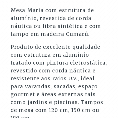
e
Tampo
Mesa Maria com estrutura de
de
alumínio, revestida de corda
Madeira
Cumarú
náutica ou fibra sintética e com
quantidade
tampo em madeira Cumarú.
Produto de excelente qualidade
com estrutura em alumínio
tratado com pintura eletrostática,
revestido com corda náutica e
resistente aos raios U.V., ideal
para varandas, sacadas, espaço
gourmet e áreas externas tais
como jardins e piscinas. Tampos
de mesa com 120 cm, 150 cm ou
180 cm.