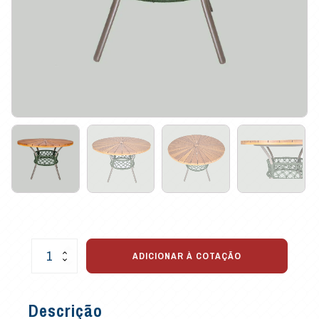
Mesa
ADICIONAR À COTAÇÃO
Maria
em
Corda
Descrição
Náutica