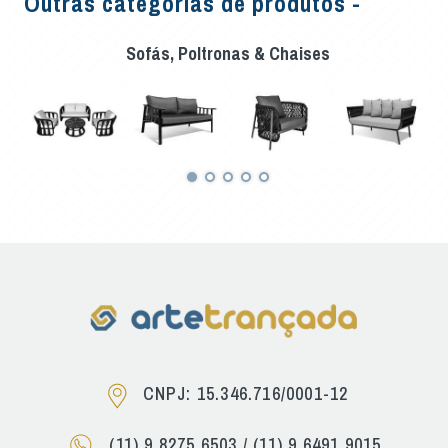
Outras categorias de produtos -
Sofás, Poltronas & Chaises
CNPJ: 15.346.716/0001-12
(11) 9.8275.6503
/
(11) 9.6491.9015