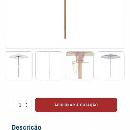
Ombrelone
ADICIONAR À COTAÇÃO
de
Haste
Central
Descrição
Itapema