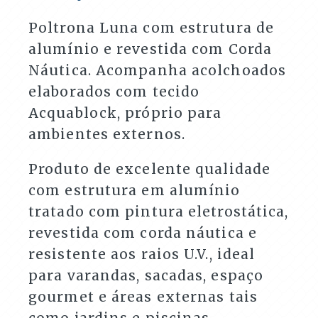
para
Varandas
Poltrona Luna com estrutura de
e
alumínio e revestida com Corda
Áreas
Externas
Náutica. Acompanha acolchoados
quantidade
elaborados com tecido
Acquablock, próprio para
ambientes externos.
Produto de excelente qualidade
com estrutura em alumínio
tratado com pintura eletrostática,
revestida com corda náutica e
resistente aos raios U.V., ideal
para varandas, sacadas, espaço
gourmet e áreas externas tais
como jardins e piscinas.