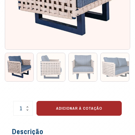
Poltrona
ADICIONAR À COTAÇÃO
Luna
em
Corda
Descrição
Náutica