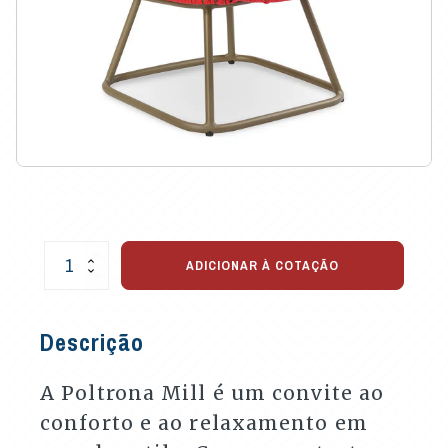
Poltrona
ADICIONAR À COTAÇÃO
Mill
para
Varandas
Descrição
e
Áreas
Externas
A Poltrona Mill é um convite ao
quantidade
conforto e ao relaxamento em