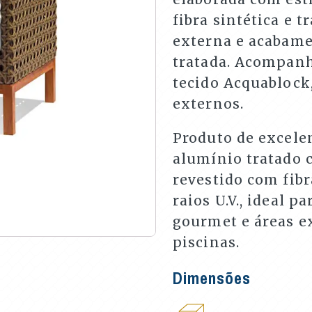
fibra sintética e 
externa e acabam
tratada. Acompan
tecido Acquablock
externos.
Produto de excele
alumínio tratado c
revestido com fibr
raios U.V., ideal p
gourmet e áreas ex
piscinas.
Dimensões