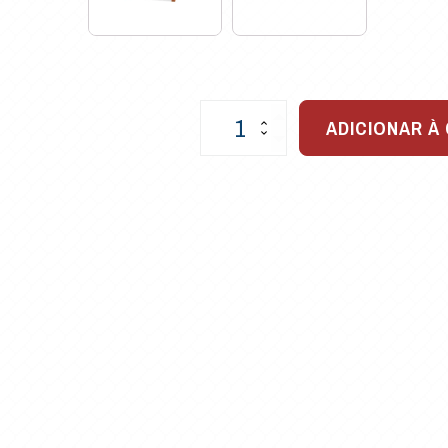
Poltrona
ADICIONAR À
Sevilha
em
Fibra
Sintética
para
Varandas
quantidade