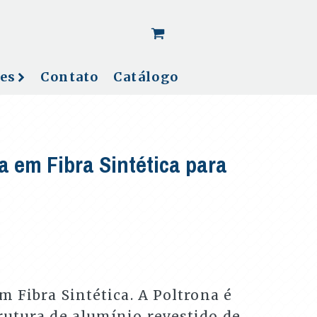
[woo_cart_but]
es
Contato
Catálogo
a em Fibra Sintética para
m Fibra Sintética. A Poltrona é
rutura de alumínio revestido de