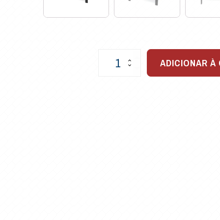
Poltrona
ADICIONAR À
Sintra
em
Fibra
Sintética
para
Varandas
quantidade