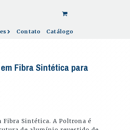
[woo_cart_but]
es
Contato
Catálogo
 em Fibra Sintética para
 Fibra Sintética. A Poltrona é
rutura de alumínio revestido de