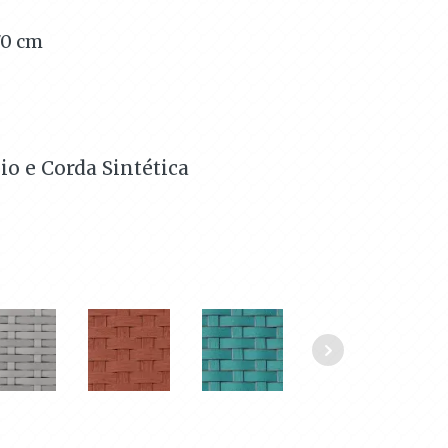
70
cm
o e Corda Sintética