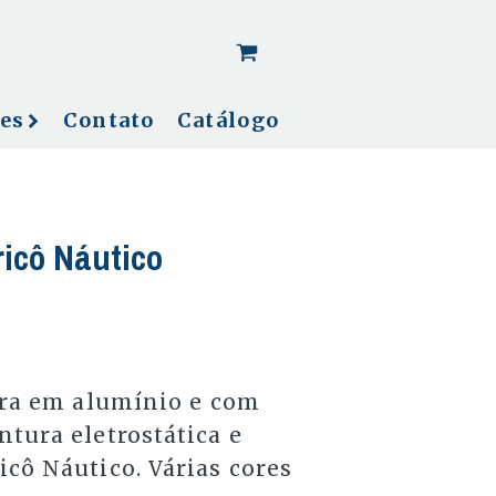
[woo_cart_but]
es
Contato
Catálogo
ricô Náutico
ura em alumínio e com
tura eletrostática e
cô Náutico. Várias cores