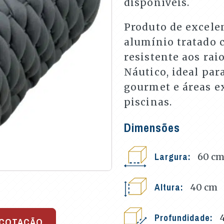
disponíveis.
Produto de excele
alumínio tratado 
resistente aos raio
Náutico, ideal par
gourmet e áreas ex
piscinas.
Dimensões
Largura:
60
c
Altura:
40
cm
Profundidade:
 COTAÇÃO