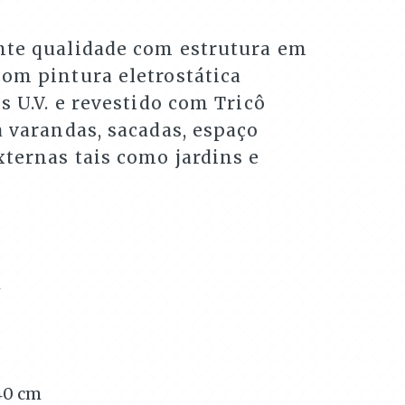
nte qualidade com estrutura em
com pintura eletrostática
s U.V. e revestido com Tricô
a varandas, sacadas, espaço
ternas tais como jardins e
m
40
cm