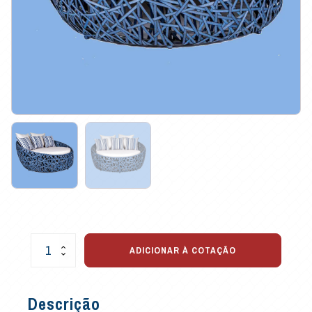
Chaise
ADICIONAR À COTAÇÃO
Native
para
Varandas
Descrição
e