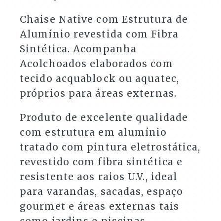
Áreas
Externas
Chaise Native com Estrutura de
quantidade
Alumínio revestida com Fibra
Sintética. Acompanha
Acolchoados elaborados com
tecido acquablock ou aquatec,
próprios para áreas externas.
Produto de excelente qualidade
com estrutura em alumínio
tratado com pintura eletrostática,
revestido com fibra sintética e
resistente aos raios U.V., ideal
para varandas, sacadas, espaço
gourmet e áreas externas tais
como jardins e piscinas.