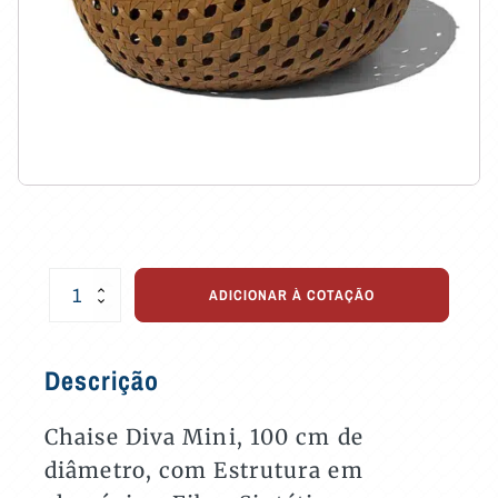
Chaise
ADICIONAR À COTAÇÃO
Diva
Mini
100
Descrição
cm
para
Varandas
Chaise Diva Mini, 100 cm de
e
diâmetro, com Estrutura em
Áreas
Externas