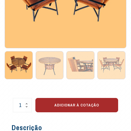
Conjunto
ADICIONAR À COTAÇÃO
de
Mesa
Carol
Descrição
para