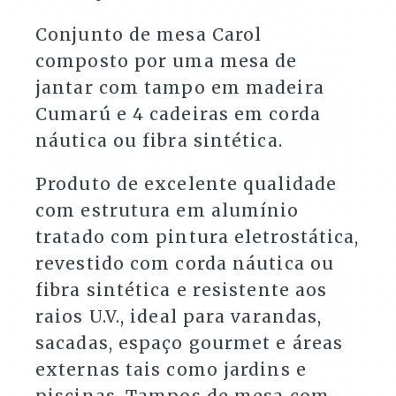
Varandas
e
Conjunto de mesa Carol
Áreas
composto por uma mesa de
Externas
quantidade
jantar com tampo em madeira
Cumarú e 4 cadeiras em corda
náutica ou fibra sintética.
Produto de excelente qualidade
com estrutura em alumínio
tratado com pintura eletrostática,
revestido com corda náutica ou
fibra sintética e resistente aos
raios U.V., ideal para varandas,
sacadas, espaço gourmet e áreas
externas tais como jardins e
piscinas. Tampos de mesa com