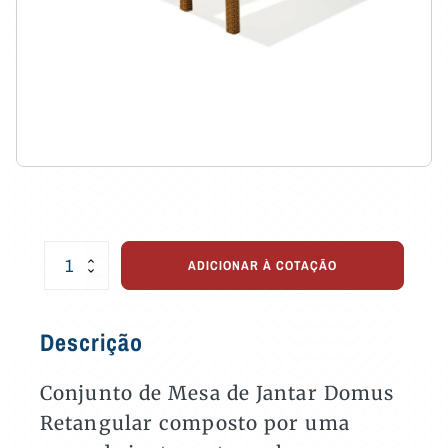
Conjunto
ADICIONAR À COTAÇÃO
de
Mesa
de
Descrição
Jantar
Domus
Retangular
Conjunto de Mesa de Jantar Domus
com
Retangular composto por uma
2
Bancos