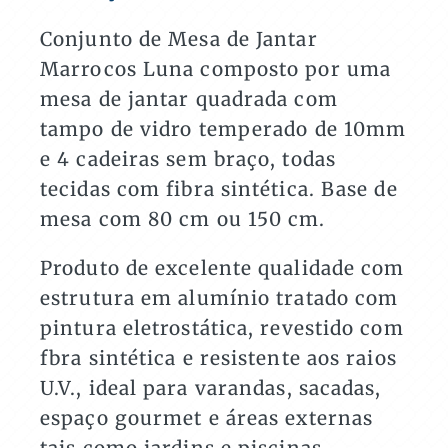
Marrocos
Luna
Conjunto de Mesa de Jantar
com
Marrocos Luna composto por uma
4
Cadeiras
mesa de jantar quadrada com
quantidade
tampo de vidro temperado de 10mm
e 4 cadeiras sem braço, todas
tecidas com fibra sintética. Base de
mesa com 80 cm ou 150 cm.
Produto de excelente qualidade com
estrutura em alumínio tratado com
pintura eletrostática, revestido com
fbra sintética e resistente aos raios
U.V., ideal para varandas, sacadas,
espaço gourmet e áreas externas
tais como jardins e piscinas.