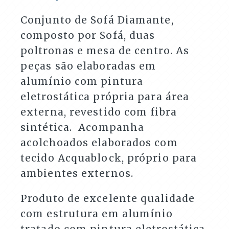
Varandas
e
Conjunto de Sofá Diamante,
Áreas
composto por Sofá, duas
Externas
quantidade
poltronas e mesa de centro. As
peças são elaboradas em
alumínio com pintura
eletrostática própria para área
externa, revestido com fibra
sintética. Acompanha
acolchoados elaborados com
tecido Acquablock, próprio para
ambientes externos.
Produto de excelente qualidade
com estrutura em alumínio
tratado com pintura eletrostática,