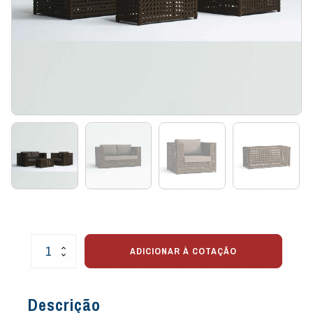
Conjunto
ADICIONAR À COTAÇÃO
de
Sofá
Diamante
Descrição
p/