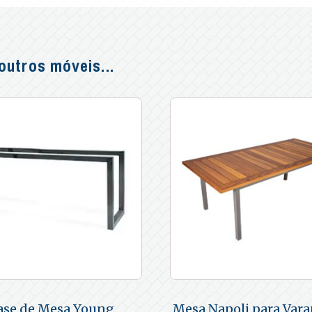
utros móveis...
ase de Mesa Young
Mesa Napoli para Vara