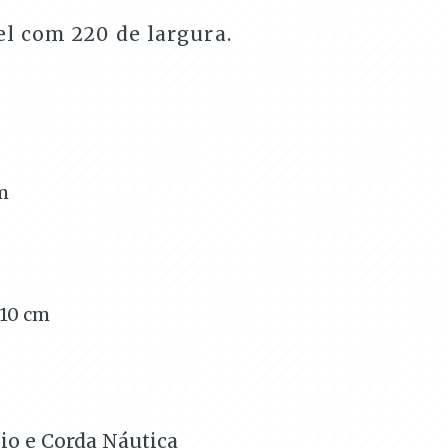
 com 220 de largura.
m
110
cm
io e Corda Náutica