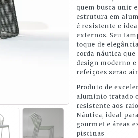
quem busca unir e
estrutura em alumí
é resistente e ide
externos. Seu ta
toque de elegância
corda náutica que
design moderno e 
refeições serão ai
Produto de excele
alumínio tratado c
resistente aos rai
Náutica, ideal par
gourmet e áreas ex
piscinas.