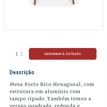
Mesa
ADICIONAR À COTAÇÃO
Porto
Rico
Hexagonal
Descrição
quantidade
Mesa Porto Rico Hexagonal, com
estrutura em alumínio com
tampo ripado. Também temos a
versão quadrada, redonda e