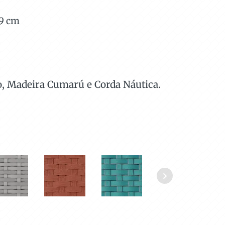
9
cm
o, Madeira Cumarú e Corda Náutica.