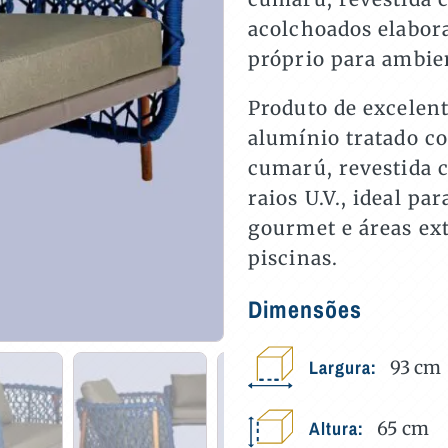
acolchoados elabor
próprio para ambie
Produto de excelen
alumínio tratado co
cumarú, revestida c
raios U.V., ideal pa
gourmet e áreas ext
piscinas.
Dimensões
Largura:
93
cm
Altura:
65
cm