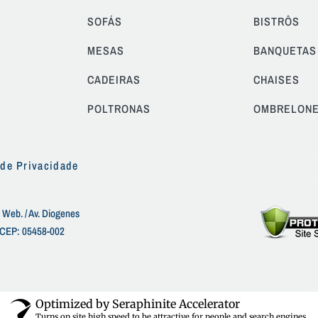
SOFÁS
BISTRÔS
MESAS
BANQUETAS
CADEIRAS
CHAISES
POLTRONAS
OMBRELON
 de Privacidade
 Web. / Av. Diogenes
 - CEP: 05458-002
Optimized by Seraphinite Accelerator
Turns on site high speed to be attractive for people and search engines.