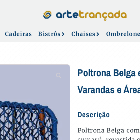
Cadeiras
Bistrôs
Chaises
Ombrelon
Poltrona Belga 
Varandas e Áre
Descrição
Poltrona Belga com
cumarú, revestida