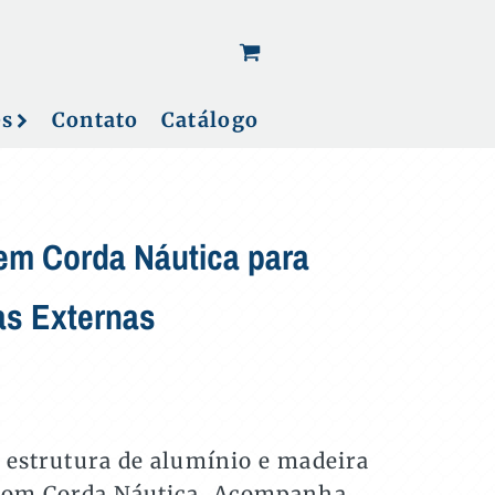
[woo_cart_but]
es
Contato
Catálogo
em Corda Náutica para
as Externas
 estrutura de alumínio e madeira
 com Corda Náutica. Acompanha