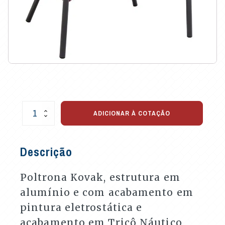
Poltrona
ADICIONAR À COTAÇÃO
Kovak
em
Tricô
Descrição
Náutico
quantidade
Poltrona Kovak, estrutura em
alumínio e com acabamento em
pintura eletrostática e
acabamento em Tricô Náutico,