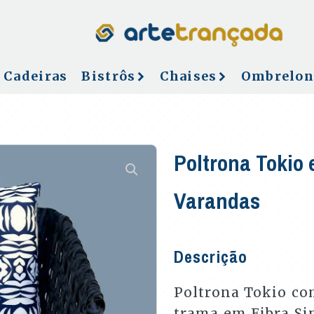
Cadeiras
Bistrôs
Chaises
Ombrelon
Poltrona Tokio 
Varandas
Descrição
Poltrona Tokio co
trama em Fibra Si