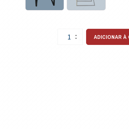
Poltrona
ADICIONAR À
Tokio
em
Fibra
Sintética
para
Varandas
quantidade