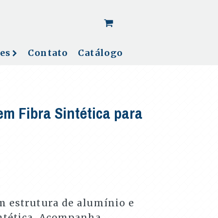
[woo_cart_but]
es
Contato
Catálogo
em Fibra Sintética para
m estrutura de alumínio e
ntética. Acompanha