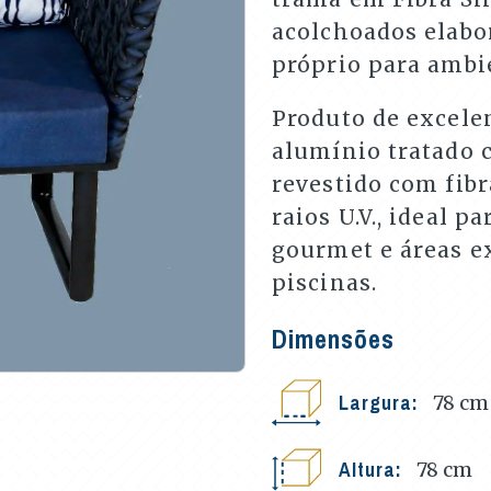
acolchoados elabo
próprio para ambi
Produto de excele
alumínio tratado c
revestido com fibr
raios U.V., ideal p
gourmet e áreas ex
piscinas.
Dimensões
Largura:
78
cm
Altura:
78
cm