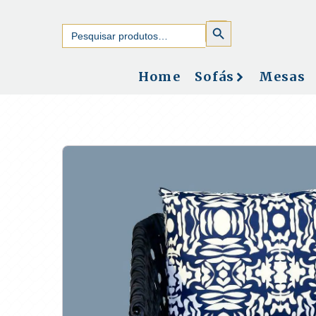
SEARCH
Search
BUTTON
for:
Home
Sofás
Mesas