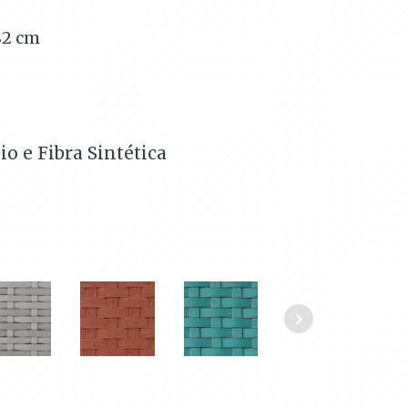
82
cm
o e Fibra Sintética