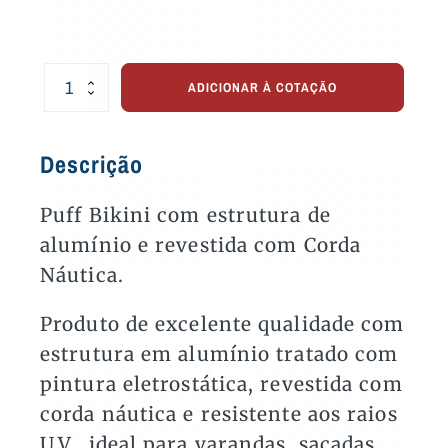
Puff
ADICIONAR À COTAÇÃO
Bikini
para
Varandas
Descrição
e
Áreas
Externas
Puff Bikini com estrutura de
quantidade
alumínio e revestida com Corda
Náutica.
Produto de excelente qualidade com
estrutura em alumínio tratado com
pintura eletrostática, revestida com
corda náutica e resistente aos raios
U.V., ideal para varandas, sacadas,