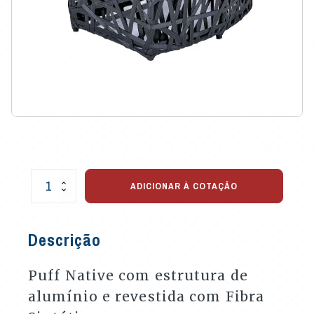
Puff
ADICIONAR À COTAÇÃO
Native
para
Varandas
Descrição
e
Áreas
Externas
Puff Native com estrutura de
quantidade
alumínio e revestida com Fibra