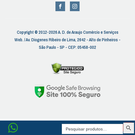
Copyright © 2012-2026 A. D. de Araujo Comércio e Serviços
Web. / Av. Diogenes Ribeiro de Lima, 2642 - Alto de Pinheiros -
São Paulo - SP - CEP: 05458-002
SEAR
Search
BUTT
for: