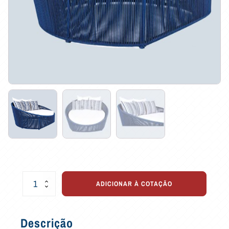
Chaise
ADICIONAR À COTAÇÃO
Milano
para
Varandas
Descrição
e