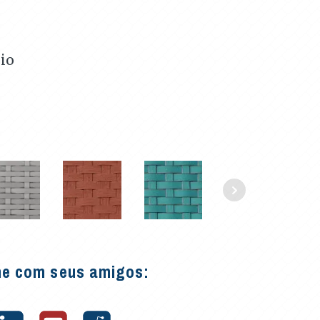
io
he com seus amigos: