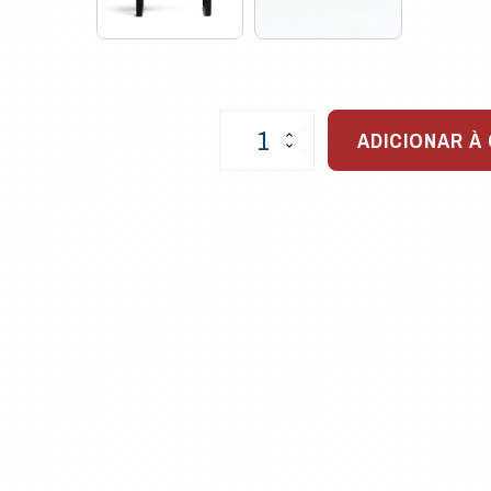
Poltrona
ADICIONAR À
Évora
Ripada
para
Varandas
quantidade