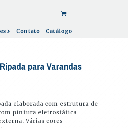
[woo_cart_but]
es
Contato
Catálogo
 Ripada para Varandas
pada elaborada com estrutura de
com pintura eletrostática
externa. Várias cores